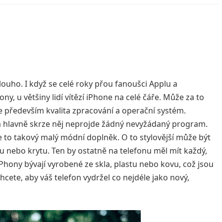
 dlouho. I když se celé roky přou fanoušci Applu a
y, u většiny lidí vítězí iPhone na celé čáře. Může za to
e především kvalita zpracování a operační systém.
, a hlavně skrze něj neprojde žádný nevyžádaný program.
 je to takový malý módní doplněk. O to stylovější může být
nebo krytu. Ten by ostatně na telefonu měl mít každý,
Phony bývají vyrobené ze skla, plastu nebo kovu, což jsou
cete, aby váš telefon vydržel co nejdéle jako nový,