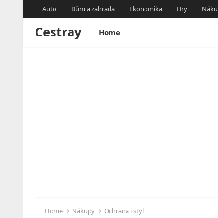
Auto
Dům a zahrada
Ekonomika
Hry
Náku
Cestray
Home
Home
Nákupy
Ochrana i styl