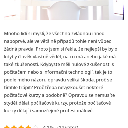
Mnoho lidí si myslí, že všechno zvládnou ihned
napoprvé, ale ve většině případů tohle není vůbec
žádná pravda. Proto jsem si řekla, že nejlepší by bylo,
kdyby člověk vlastně věděl, na co má anebo jaké má
také zkušenosti. Kdybyste měli nulové zkušenosti s
počítačem nebo s informační technologií, tak je to
podle mého názoru opravdu veliká škoda, proč se
tímhle trápit? Proč třeba nevyzkoušet některé
počítačové kurzy a podobně? Opravdu se nemusíte
stydět dělat počítačové kurzy, protože počítačové
kurzy dělají i samozřejmě profesionálové.
4.1/5 - (14 votes)