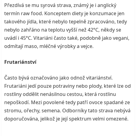
Přezdívá se mu syrová strava, známý je i anglický
termín raw food. Konceptem diety je konzumace jen
takového jídla, které nebylo tepelně zpracováno, tedy
nebylo zahřáno na teplotu vyšší než 42°C, někdy se
uvádí i 45°C. Vitariáni často také, podobně jako vegani,
odmítají maso, mléčné výrobky a vejce.
Frutariánství
Často bývá označováno jako odnož vitariánství.
Frutariáni jedí pouze potraviny nebo plody, které lze od
rostliny oddělit nenásilnou cestou, která rostlinu
nepoškodí. Mezi povolené tedy patří ovoce spadané ze
stromu, ořechy, semena. Odborníky tato strava nebývá
doporučována, jelikož je její spektrum velmi omezené.