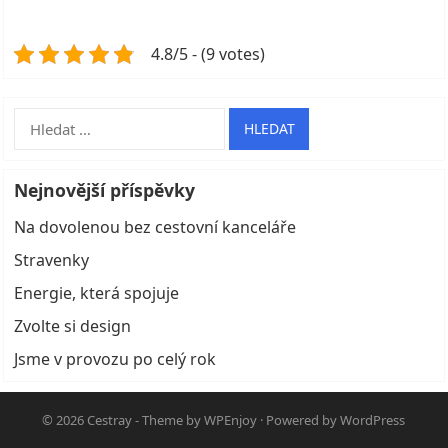
4.8/5 - (9 votes)
Vyhledávání
Nejnovější příspěvky
Na dovolenou bez cestovní kanceláře
Stravenky
Energie, která spojuje
Zvolte si design
Jsme v provozu po celý rok
© 2026
Cestray
- Theme by
WPEnjoy
· Powered by
WordPress