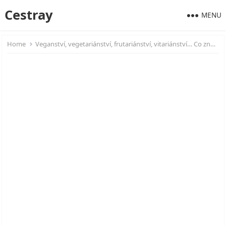
Cestray
MENU
Home
Veganství, vegetariánství, frutariánství, vitariánství… Co znamenají tyto způsoby stravování?