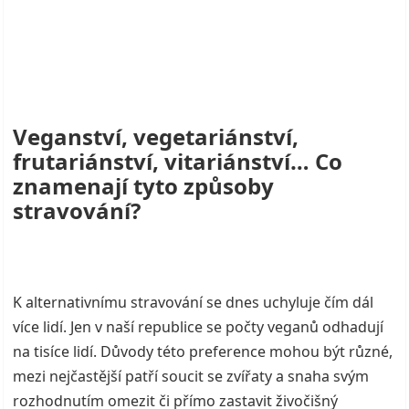
Veganství, vegetariánství,
frutariánství, vitariánství… Co
znamenají tyto způsoby
stravování?
K alternativnímu stravování se dnes uchyluje čím dál
více lidí. Jen v naší republice se počty veganů odhadují
na tisíce lidí. Důvody této preference mohou být různé,
mezi nejčastější patří soucit se zvířaty a snaha svým
rozhodnutím omezit či přímo zastavit živočišný