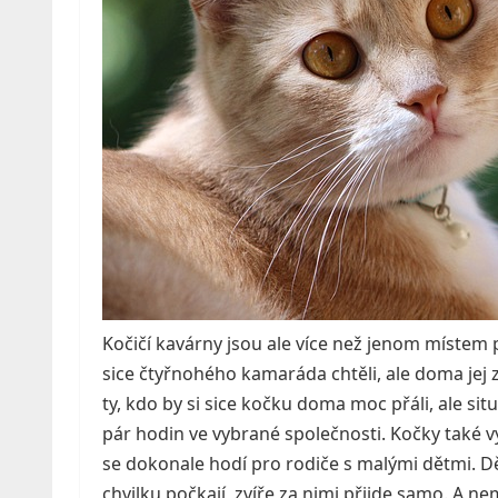
Kočičí kavárny jsou ale více než jenom místem
sice čtyřnohého kamaráda chtěli, ale doma jej
ty, kdo by si sice kočku doma moc přáli, ale si
pár hodin ve vybrané společnosti. Kočky také v
se dokonale hodí pro rodiče s malými dětmi. Dět
chvilku počkají, zvíře za nimi přijde samo. A ne