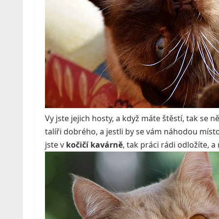
Vy jste jejich hosty, a když máte štěstí, tak s
talíři dobrého, a jestli by se vám náhodou mís
jste v
kočičí kavárně
, tak práci rádi odložíte, 