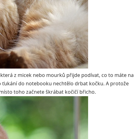
e některá z micek nebo mourků přijde podívat, co to máte na
to ťukání do notebooku nechtělo drbat kočku. A protože
a místo toho začnete škrábat kočičí břicho.