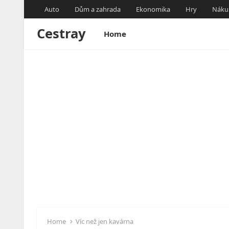
Auto
Dům a zahrada
Ekonomika
Hry
Náku
Cestray
Home
Home
Víc než jen kavárna