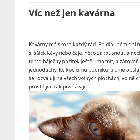
Víc než jen kavárna
Kavárny má skoro každý rád. Po dlouhém dni nee
si šálek kávy nebo čaje, něco zakousnout a necha
tento báječný požitek ještě umocnit, a zárove
jednoduchý. Ke kočičímu podniku kromě obsluhy
se rozvalují na všech volných plochách, volně c
prostě jen tak pospávají.