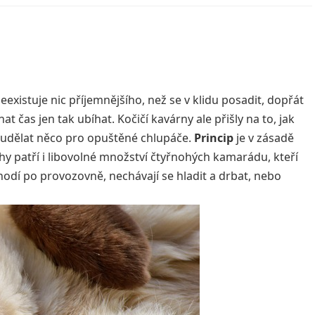
xistuje nic příjemnějšího, než se v klidu posadit, dopřát
t čas jen tak ubíhat. Kočičí kavárny ale přišly na to, jak
ň udělat něco pro opuštěné chlupáče.
Princip
je v zásadě
 patří i libovolné množství čtyřnohých kamarádu, kteří
hodí po provozovně, nechávají se hladit a drbat, nebo