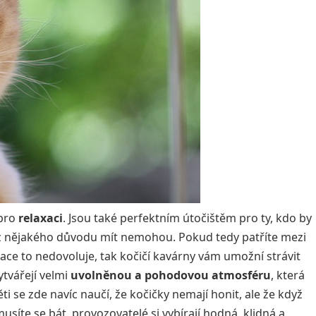
 pro
relaxaci
. Jsou také perfektním útočištěm pro ty, kdo by
 z nějakého důvodu mít nemohou. Pokud tedy patříte mezi
tuace to nedovoluje, tak kočičí kavárny vám umožní strávit
ytvářejí velmi
uvolněnou a pohodovou atmosféru
, která
i se zde navíc naučí, že kočičky nemají honit, ale že když
musíte se bát, provozovatelé si vybírají hodná, klidná a