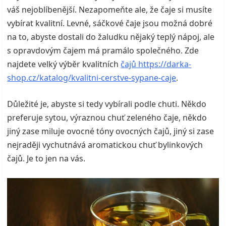
váš nejoblíbenější. Nezapomeňte ale, že čaje si musíte
vybírat kvalitní. Levné, sáčkové čaje jsou možná dobré
na to, abyste dostali do žaludku nějaký teplý nápoj, ale
s opravdovým čajem má pramálo společného. Zde
najdete velký výběr kvalitních
čajů https://darka-
shop.cz/katalog/kvalitni-cerstve-sypane-caje
.
Důležité je, abyste si tedy vybírali podle chuti. Někdo
preferuje sytou, výraznou chuť zeleného čaje, někdo
jiný zase miluje ovocné tóny ovocných čajů, jiný si zase
nejraději vychutnává aromatickou chuť bylinkových
čajů. Je to jen na vás.