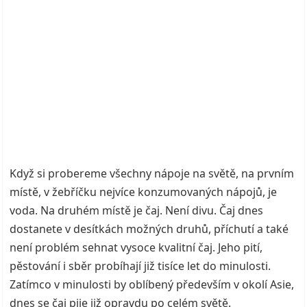
Když si probereme všechny nápoje na světě, na prvním
místě, v žebříčku nejvíce konzumovaných nápojů, je
voda. Na druhém místě je čaj. Není divu. Čaj dnes
dostanete v desítkách možných druhů, příchutí a také
není problém sehnat vysoce kvalitní čaj. Jeho pití,
pěstování i sběr probíhají již tisíce let do minulosti.
Zatímco v minulosti by oblíbený především v okolí Asie,
dnes se čaj pije již opravdu po celém světě.