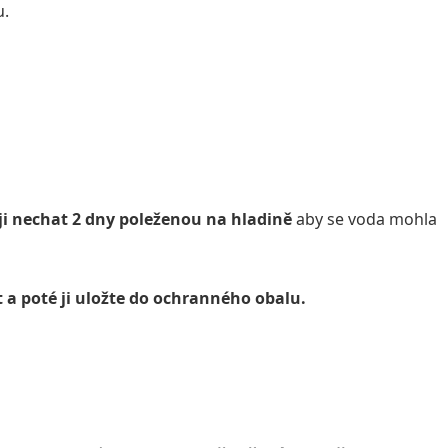
u.
u
ji nechat 2 dny poleženou na hladině
aby se voda mohla
 a poté ji uložte do ochranného obalu.