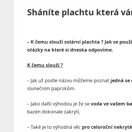
Sháníte plachtu která vá
– K čemu slouží solární plachta ? Jak se použ
otázky na které si dneska odpovíme.
K čemu slouží ?
– Jak už podle názvu můžeme poznat
jedná se 
slunečním paprskům.
– Jako další výhodou je že se
voda ve vašem ba
bazén dokonale zakrytí,
– Také je to výhodná věc
pro celoroční nekryt