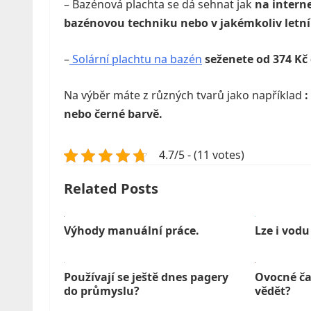
– Bazénová plachta se dá sehnat jak
na intern
bazénovou techniku nebo v jakémkoliv letní
–
Solární plachtu na bazén
seženete od 374 Kč 
Na výběr máte z různých tvarů jako například
:
nebo černé barvě.
4.7/5 - (11 votes)
Related Posts
Výhody manuální práce.
Lze i vodu
Používají se ještě dnes pagery
Ovocné ča
do průmyslu?
vědět?