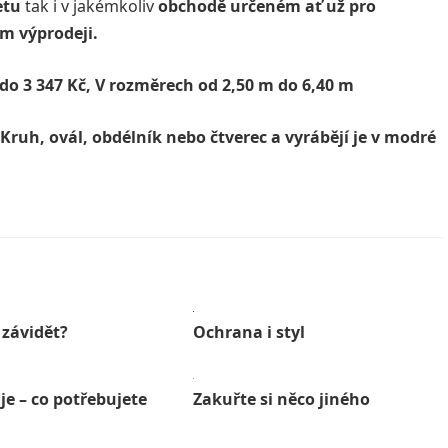
etu
tak i v jakémkoliv
obchodě určeném ať už pro
m výprodeji.
do 3 347 Kč, V rozměrech od 2,50 m do 6,40 m
 Kruh, ovál, obdélník nebo čtverec a vyrábějí je v modré
 závidět?
Ochrana i styl
je – co potřebujete
Zakuřte si něco jiného