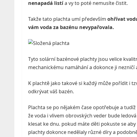
nenapadá listí
a vy to poté nemusíte čistit.
Takže tato plachta umí především
ohřívat vodu
vám voda za bazénu nevypařovala.
Tyto solární bazénové plachty jsou velice kvalit
mechanickému namáhání a dokonce ji nezničí 
K plachtě jako takové si každý může pořídit i t
odkrývat váš bazén.
Plachta se po nějakém čase opotřebuje a tudíž
že voda i vlivem obrovských veder bude ledová
klesat ke dnu. pokud máte děti pokuste se aby 
plachty dokonce nedělaly různé díry a podobně. 