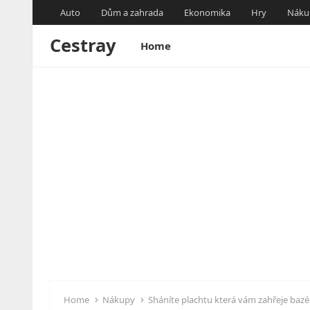
Auto
Dům a zahrada
Ekonomika
Hry
Náku
Cestray
Home
Home
Nákupy
Sháníte plachtu která vám zahřeje bazé