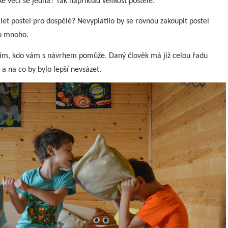
é věci se jedná? Tak například velikost postele.
let postel pro dospělé? Nevyplatilo by se rovnou zakoupit postel
ho mnoho.
 tím, kdo vám s návrhem pomůže. Daný člověk má již celou řadu
 a na co by bylo lepší nevsázet.