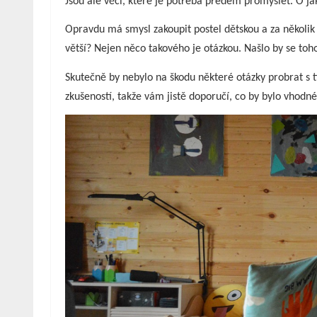
Jsou ale věci, které je potřeba předem promyslet. O jak
Opravdu má smysl zakoupit postel dětskou a za několik 
větší? Nejen něco takového je otázkou. Našlo by se to
Skutečně by nebylo na škodu některé otázky probrat s
zkušeností, takže vám jistě doporučí, co by bylo vhodné