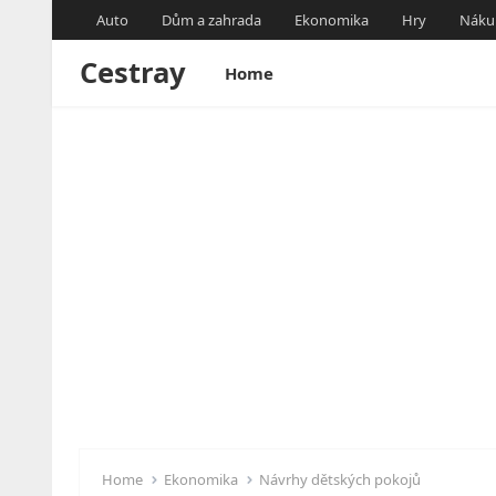
Auto
Dům a zahrada
Ekonomika
Hry
Náku
Cestray
Home
Home
Ekonomika
Návrhy dětských pokojů